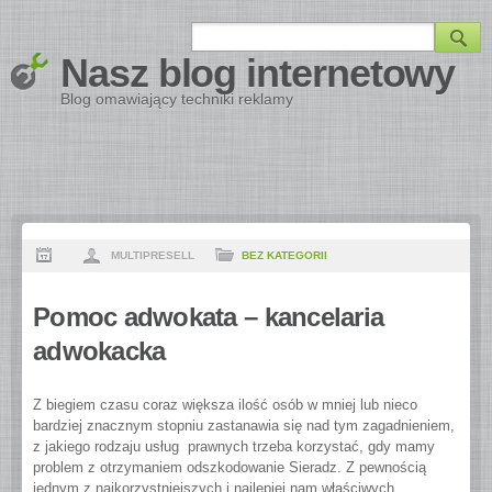
Nasz blog internetowy
Blog omawiający techniki reklamy
MULTIPRESELL
BEZ KATEGORII
Pomoc adwokata – kancelaria
adwokacka
Z biegiem czasu coraz większa ilość osób w mniej lub nieco
bardziej znacznym stopniu zastanawia się nad tym zagadnieniem,
z jakiego rodzaju usług prawnych trzeba korzystać, gdy mamy
problem z otrzymaniem odszkodowanie Sieradz.
Z pewnością
jednym z najkorzystniejszych i najlepiej nam właściwych